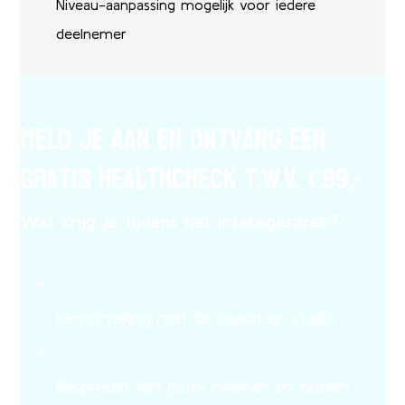
Niveau-aanpassing mogelijk voor iedere
deelnemer
Meld je aan en ontvang een
gratis healthcheck t.w.v. €99,-
Wat krijg je tijdens het intakegesprek?
Kennismaking met de coach en studio
Bespreken van jouw wensen en doelen