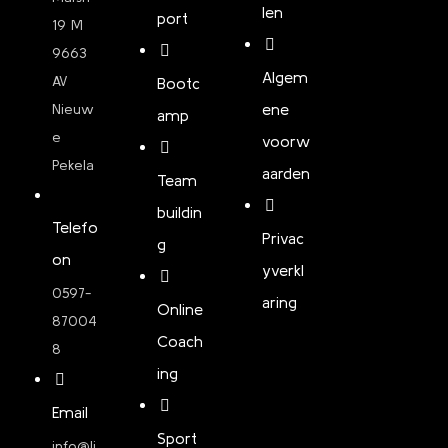
len
port
19 M
9663
Algem
AV
Bootc
ene
Nieuw
amp
e
voorw
Pekela
aarden
Team
buildin
Telefo
Privac
g
on
yverkl
0597-
aring
Online
87004
Coach
8
ing
Email
Sport
info@li